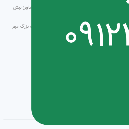
آدرس شعبه 2: خیابان فلسطین پایین تر از بلوار کشاورز نبش
خیابان دمشق
091
آدرس شعبه 3: خیابان فلسطین پایین تر از چهارراه بزرگ مهر
پلاک ۳۴۲
تماس با ما
تلفن شعبه 1 : 02166963136
تلفن شعبه 2 : 02186036356
تلفن شعبه 3 : 02166402801
ايميل :Parsiaoptic@gmail.com